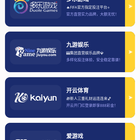
2025-01-24 14:06:00
宝威体育作为台湾本土知名的体育品牌，经历了多年发展的历
程，从初期的市场开拓到如今的品牌创新，其路径充满了挑战与
机遇。本文将围绕宝威体育台湾发展历程与品牌创新战略进行详
细分析，力求从多个维度探讨其成功的背后因素。文章将从四个
方面进行详细阐述，分别是宝威体育的创立与市场开拓、品牌定
位与差异化策略、创新驱动与产品研发、以及全球化战略与数字
化转型。通过对这些方面的分析，我们能够更好地理解宝威体育
如何在竞争激烈的体育用品行业中脱颖而出，成为具有影响力的
品牌。最后，文章还将结合宝威体育的品牌创新战略，做出全面
的总结与展望，为未来的品牌发展提供借鉴与思考。
1、宝威体育的创立与市场开
拓
宝威体育成立于1995年，最初作为一家专注于体育器材的公司，
致力于为台湾本土市场提供优质的运动装备。在早期，宝威体育