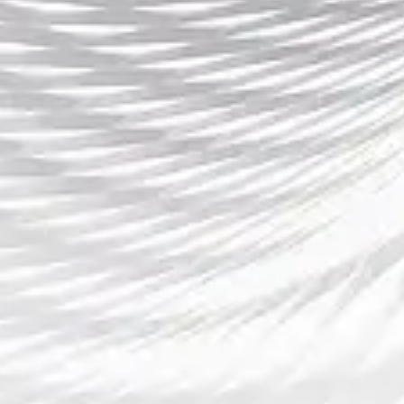
以皇冠帮助为核心助力智慧生活构建智能时代全新
服务模式
2025-01-23 11:53:04
文章摘要：随着智能化技术的不断发展，智慧生活逐渐成为现代
社会的重要组成部分。而在这一过程中，“皇冠帮助”作为智能服
务的核心理念，正为智能时代的服务模式构建提供新的动力。本
文从四个方面阐述了“皇冠帮助”...