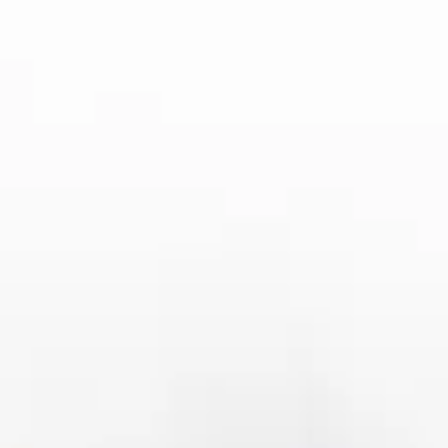
产学研结合的方式，推动科技创新的应用。通过与专业运动研究
团队的合作，宝威体育不断优化其产品的技术含量和市场适配
度，增强了品牌的核心竞争力。正是通过这种全方位的创新驱
动，宝威体育成功打破了传统体育品牌的局限，拓宽了市场空
间。
4、全球化战略与数字化转型
随着全球化进程的推进，宝威体育开始将其视野从台湾本土市场
拓展到国际市场，实施全球化战略。在全球化布局方面，宝威体
育首先通过对各大国际市场的分析，确定了东南亚、北美等潜力
市场作为优先进入的区域。通过精准的市场定位和积极的渠道开
拓，宝威体育成功在这些地区建立起了稳定的销售网络。
在全球化战略实施过程中，宝威体育注重本土化的运营策略。例
如，在进入东南亚市场时，宝威体育针对当地的气候特点和消费
者需求，推出了适应热带环境的运动装备。此外，宝威体育还通
过与当地体育协会和俱乐部的合作，提升了品牌在各地的认知
度，取得了较好的市场反响。
另一方面，随着数字化浪潮的兴起，宝威体育也积极进行数字化