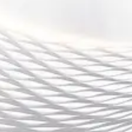
转型，通过大数据分析、电子商务平台建设等方式提升品牌的市
场竞争力。通过与电商平台的合作，宝威体育不仅能够更加便捷
地与消费者进行互动，还能够更快速地掌握市场动态，优化供应
链管理。此外，宝威体育还通过社交媒体平台加强品牌与消费者
的互动，提升品牌的影响力。
总结：
宝威体育的成功不仅仅依赖于传统的市场开拓和产品创新，更在
于其通过精准的品牌定位与差异化策略，在激烈的市场竞争中脱
颖而出。公司通过不断加强产品研发和技术创新，提升了品牌的
核心竞争力，使其在全球体育行业中占据了一席之地。同时，宝
威体育的全球化战略和数字化转型，使得品牌在拓展国际市场的
同时，保持了灵活应对市场变化的能力。
总体而言，宝威体育的台湾发展历程与品牌创新战略，展示了一
个本土体育品牌如何通过不断创新和适应市场需求，逐步成长为
具有全球竞争力的品牌。这一过程中，宝威体育不仅坚持创新驱
动，还注重在全球化和数字化转型中寻找新的发展机遇，为未来
的发展奠定了坚实基础。