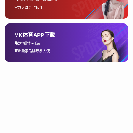
在同类竞争品牌中脱颖而出，获得了更广泛的消费者认同。
3、创新驱动与产品研发
宝威体育的成功不仅仅依赖于市场开拓和品牌定位，其背后更为
关键的因素是创新驱动和产品研发。公司一直把“创新”作为企业
发展的核心动力，并通过不断提升技术水平和设计理念，推动产
品的持续优化和升级。宝威体育的研发团队始终保持与国际先进
技术的同步，注重吸取全球体育行业的最新趋势和科技成果，结
合本土需求进行创新。
在产品研发上，宝威体育十分重视消费者的反馈与市场需求的变
化，定期进行市场调研和消费者满意度调查，确保产品能够贴合
消费者的实际需求。例如，在运动鞋类产品的设计上，宝威体育
引入了防滑、防震等专业技术，使得其产品不仅在舒适性和美观
性上获得消费者的青睐，还在性能上达到了专业运动员的要求。
这种以“创新”和“技术”为驱动的研发模式，帮助宝威体育在产品
竞争中占据了优势。
此外，宝威体育还注重与各大运动科研机构、高校的合作，通过