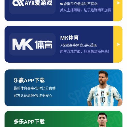
面临着许多挑战，其中包括品牌知名度的不足以及行业内激烈的
竞争环境。然而，宝威体育凭借其优质的产品和扎实的市场开拓
策略，逐步打开了市场局面。尤其是在台湾本地，宝威体育通过
与多个运动队伍的合作，成功树立了品牌形象，吸引了大量消费
者。
宝威体育的市场开拓并非一蹴而就。在初期，公司通过对运动市
场的深入分析，准确把握了消费者的需求，迅速进入了篮球、足
球、羽毛球等多个领域。通过长期积累与经验，宝威体育不仅拓
展了其产品种类，还逐步提高了市场份额，成为台湾地区较为知
名的体育品牌之一。此外，宝威体育还在海外市场进行了积极布
局，尤其是在东南亚地区，凭借台湾品牌的优势成功打入了多个
国家的市场。
凯发K8
总的来说，宝威体育的市场开拓策略可谓是稳步而高效的，尤其
是在台湾本地市场的建立基础上，通过高质量的产品与营销策略
逐渐获得了消费者的信任，确立了品牌地位。而在国际市场的拓
展上，宝威体育也积极进行区域化布局，为品牌的进一步发展奠
定了基础。