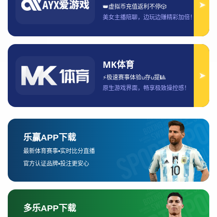
台系统和前端界面上都进行了全面的技术升级。首先，平台采用
了更为先进的服务器架构，能够支持更多并发用户的同时在线娱
乐活动，确保在高峰时段平台运行的稳定性。这一技术更新有效
避免了用户在高流量时段出现的卡顿和延迟现象。
其次，平台的前端界面也得到了全面优化。无论是在PC端还是移
动端，bwin必赢亚洲中国平台都通过响应式设计，让用户能够在
各种设备上都获得流畅的使用体验。这种跨设备的无缝切换，极
大地方便了用户随时随地享受娱乐内容，无论是在家中，还是在
外出途中，用户都可以轻松访问平台，享受在线娱乐。
最后，平台还引入了人工智能技术，以提升个性化推荐服务的准
确性。通过分析用户的历史行为和偏好，平台能够为用户推荐最
符合其兴趣的娱乐内容，从而增强用户的沉浸感与娱乐性。这一
技术创新使得用户的娱乐体验更加个性化，满足了不同用户群体
的需求。
凯发官网注册
2、用户体验优化的核心措施
在提升平台技术的同时，bwin必赢亚洲中国平台还在用户体验方