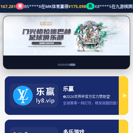
产品展示
首页
探索C7娱乐的多元化发展战略与未来行业趋势分
析
探索C7娱乐的多元化发展战略
与未来行业趋势分析