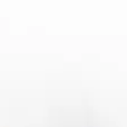
充分的准备。
另外，随着全球化的加速，跨国文化交流和国际市场的开拓也将
成为未来娱乐行业的重要趋势。C7娱乐已经在多国建立了业务
网络，并通过合资公司、并购等方式扩展国际市场。未来，C7
娱乐需要加强全球内容的本土化制作，并进一步扩大其国际化布
局，以更好地与全球观众进行互动。
综上所述，C7娱乐在面对多变的行业环境时，通过多元化的战
略布局、创新的运营模式、跨界合作的优势以及对未来行业趋势
的精准把握，展现了其强大的市场适应能力和持续增长的潜力。
通过不断优化业务结构和拓展新兴市场，C7娱乐在未来的娱乐
行业中将占据更加有利的位置。