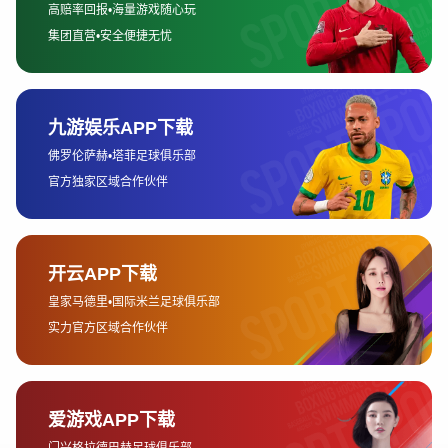
此外，C7娱乐在运营中积极应用大数据分析和人工智能技术，
以实现精准的市场定位和个性化推荐。公司通过数据驱动的决
策，优化了其内容创作和发行渠道，提升了用户的粘性和活跃
度。通过不断加强用户数据的积累与分析，C7娱乐能够在激烈
的市场竞争中保持领先地位。
在运营策略方面，C7娱乐注重构建多平台生态系统。通过与流
媒体平台、社交媒体、以及其他娱乐内容分发平台的合作，C7
娱乐能够有效提升其内容的传播效率和覆盖面。同时，跨平台的
业务拓展让其能够捕捉到更广泛的用户群体，并通过整合不同平
台的优势，提升整体收益。
3、跨界合作的优势与机会
在多元化发展的过程中，跨界合作成为C7娱乐的一项重要战
略。通过与其他行业如科技、体育、时尚、甚至金融等领域的企
业进行合作，C7娱乐不断寻找新的市场机会和增长点。例如，
公司与知名科技企业的合作，推动了其在智能硬件和AR/VR技术
上的发展，不仅拓展了其娱乐产品的多样性，也为其注入了更多
的创新元素。