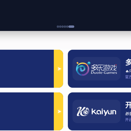
乐体验引领休闲与激情双
娱乐场所，凭借创新的娱乐模式和多样化的体验，带给用户全新
如何引领休闲与激情双重享受，分别从娱乐设施的创新、玩家互
户体验等角度进行剖析。通过这四个方面的深入探讨，我们可以
传统娱乐方式的局限，为用户带来更加丰富、充实的娱乐体验。
的成功实践，分析其未来发展前景。
创新与升级