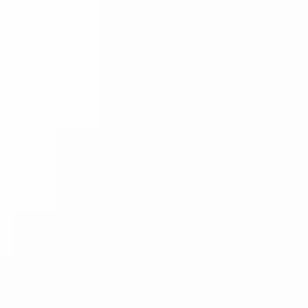
事精彩瞬间与实时互动服务开
启多元观赛新时代
足球蓝武士日本崛起之路揭秘
从亚洲劲旅到世界足坛强队的
蜕变传奇