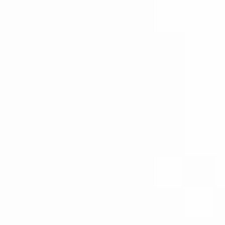
例如，娱乐场所内的多功能社交区域，玩家可以参与到
联系。通过这种互动，不仅让娱乐体验更加丰富，还让
度，进一步增强了新WB娱乐城的吸引力。