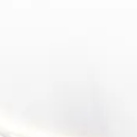
引和保持玩家的关键。因此，场所内配备了专业的服务团队，确
迎宾到引导，工作人员都始终保持高度的专业性和热情，确保玩
对不同玩家的兴趣和偏好，提供定制化的娱乐套餐。例如，针对
属服务，而普通玩家也能享受到平等且优质的服务体验。通过这
的需求，提升客户满意度。
听玩家的建议和意见，并根据这些反馈进行持续改进。通过这种
受到舒适、便利和愉悦的娱乐体验。
娱乐设施和丰富的互动体验上，更通过多元化的活动和赛事安
功，正是通过创新的技术手段与贴心的服务理念，打造了一个让
乐场所。
动休闲与激情的完美结合，成为全球娱乐行业的领军者。无论是
其影响力，为全球玩家提供更具价值的娱乐体验。