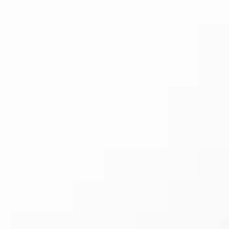
足球历史十大中锋传奇盘点谁
是足坛最强锋线巨星之王与时
代巅峰较量