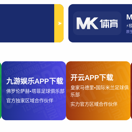
升级。在传统娱乐场所普遍以博彩、桌游等为主的基础上，新WB
以及智能互动系统，彻底颠覆了玩家的传统娱乐体验。通过全息
，感受与现实世界无缝衔接的娱乐效果。
身临其境的赛车、射击等刺激游戏，增强了游戏的互动性与代入
玩家能够真正感受到游戏中的紧张与兴奋，增强了他们对娱乐的
科技手段打造符合现代审美的娱乐空间。无论是高科技的舞台设
的休闲与娱乐体验。玩家不仅可以享受游戏的乐趣，还能够沉浸
感。
验的深化
间的互动与交流。通过设立社交平台和线上社区，玩家不仅能够
享自己的娱乐心得和游戏成绩。新WB娱乐城鼓励玩家之间互相