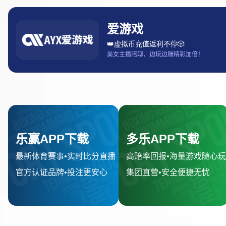
1、整体赛程与
2025-26赛季欧冠正式比赛涵盖从资格赛到决赛，全
（league phase）则从2025年9月中旬启动，一直延
citeturn0search2turn0search1turn0search
淘汰赛阶段包括两部分：先是“淘汰赛附加赛”（knockout
赛、半决赛，最终到5月30日举行决赛。citeturn0searc
具体日期方面，联赛阶段有八个比赛日，分别是2025年9月16-
25-26日、12月9-10日、2026年1月20-21日
为四分之一，五月上半月为半决赛，5月30日为最终决
citeturn0search1turn0search9turn0searc
2、决赛场地与
2026年欧冠决赛将在匈牙利的布达佩斯（Budapest）举
citeturn0search0turn0search2turn0searc
Puskás Aréna 的选定是经过欧足联规范的申办过程