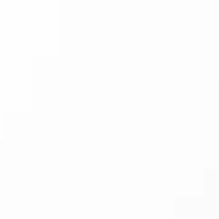
事精彩瞬间与实时互动服务开
启多元观赛新时代
足球蓝武士日本崛起之路揭秘
从亚洲劲旅到世界足坛强队的
蜕变传奇