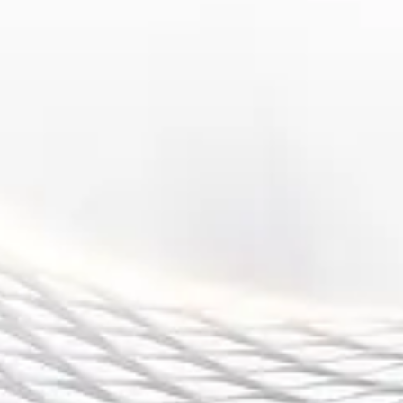
 年欧冠到 2026 年欧冠决赛的完整赛程，从资格赛、联赛阶段、
决赛地点 Puskás Aréna 的选定与首次承办欧冠决赛的
大变更。
变革与观众、媒体、俱乐部、主办城市等相关方面的影响。总体
新，也是对赛事体验和公共利益的优化。未来随着比赛推进，以
买才能不卡顿顺利完成抢票体验
2025-09-21 17:56:22
目的足球盛宴，其门票不仅数量稀少，而且竞争激烈，如何在极短