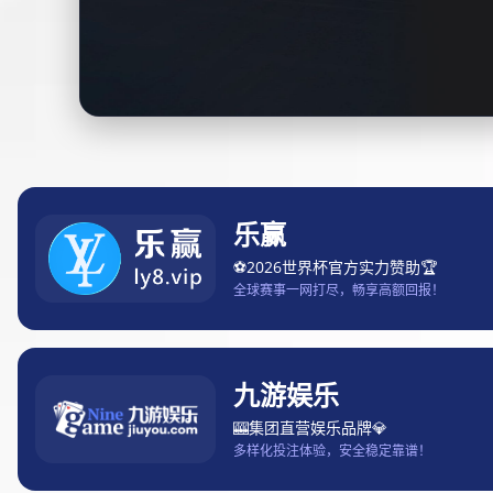
2026年欧冠决赛完
安排详解
2025-09-22 18:24:24
文章摘要：本文围绕**2026年欧冠决赛**的完整比
从资格赛、联赛阶段、淘汰赛到决赛本身的时间节点、
2025-26赛季整体赛事结构与日程安排，包括资格
变更及其背后原因；第三，分析与之相关的重大赛程、
赛事安排；第四，探讨欧足联作出的变动（如赛程格式
影响。全文在各部分将以自然段形式分割，每段字数相