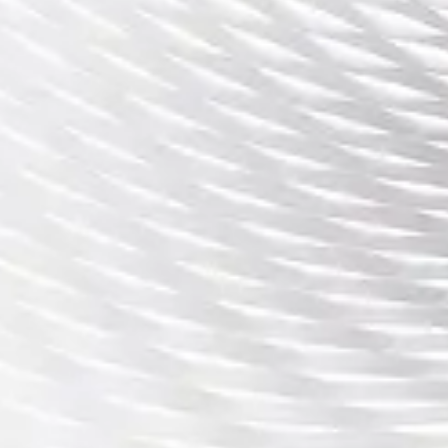
的开票时间内顺利完成购票成为了
才能不卡顿顺利完成抢票体...
世俱杯最新高清转播链接
本文将为您详细介绍如何通过最
事的顶级舞台之一，世俱杯的转
视直播、网络平台还是移动设备观看