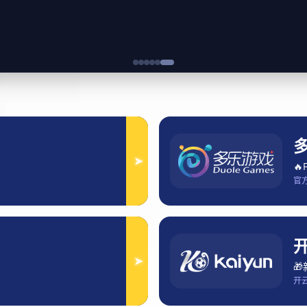
赛程全面解析及比赛时间
备受球迷们关注。这篇文章将从多个角度全面解析2025年欧洲
信息和安排。首先，本文将概述2025年欧洲冠军联赛的整体
及其对球队的影响。接着，文章会分为四个部分进行详细的分
安排，第二部分将详细介绍淘汰赛的赛程安排及其时间节点，第
关注整体赛程对球队备战的影响和关键比赛的时间节点。最后，
和关注即将到来的2025年欧洲冠军联赛赛事。