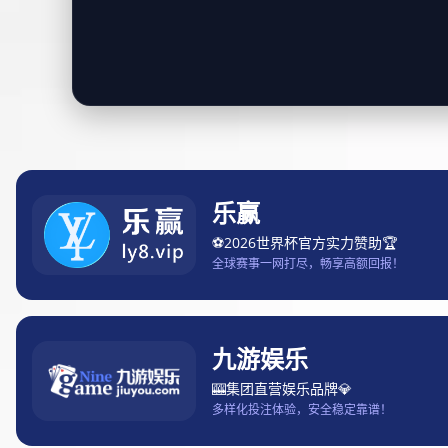
2025欧洲冠军联赛
安排详解
2025-09-16 20:21:26
2025欧洲冠军联赛将是欧洲足球最具盛名的赛事之一，
冠军联赛的赛程及比赛时间安排，为球迷提供详细的赛事
赛程安排，并重点分析各个阶段的比赛时间、重要比赛
析，分别是：第一部分将分析小组赛阶段的赛程和时间
三部分将探讨决赛及最终阶段的赛程安排，第四部分则
文章将对全篇内容进行总结归纳，帮助球迷们更好地规划