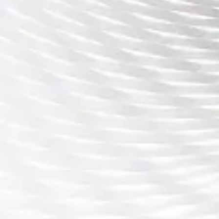
凯发是华语市场领先的在线娱乐平台，结
合体育、真人娱乐与电子游戏，为千万用
户提供安全、便捷的娱乐服务。凯发凭借
国际认证与多年经验，是值得信赖的娱乐
品牌！
13594780055