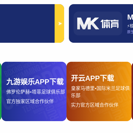
赛程安排
日正式开始，并持续到12月中旬。这个阶段对于各参赛队伍至关重
赛的赛程安排非常紧凑。
和12月。每个小组的比赛会按照固定的时间进行，通常为每周二和
赛通常安排在北京时间晚上9点（欧洲时间21:00）。这意味
如球队的状态波动、伤病等因素。每支球队在这一阶段的表现，
结果对于所有参赛队来说都具有举足轻重的意义。
赛程安排
加紧张。2025年欧洲冠军联赛的淘汰赛阶段将从2025年2
两回合制，每一轮的第一场比赛通常会安排在北京时间的晚上9点
有所不同。具体来说，16强淘汰赛的首回合将在2月和3月举
赛的时间也会逐步递进，而每场比赛的重要性也随之增加。