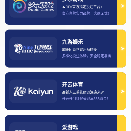
析
2025-06-19 13:58:33
随着全球体育赛事的火爆开展，实时比分和数据更新已经成为广
大球迷和体育分析师不可或缺的工具。无论是足球、篮球、网
球、还是其他类型的体育比赛，准确的实时数据不仅帮助球迷跟
踪比赛的进展，也为运动员、教练员、以及数据分析师提供了宝
贵的信息支持。本文将从多个维度深入探讨体育赛事精彩对决比
分追踪的实时更新与数据分析，涵盖实时数据追踪的重要性、技
术实现、影响力以及未来发展趋势等方面，并结合全球热门比赛
的数据分析，展示其在实际应用中的巨大价值。
1、实时比分追踪的核心价值
实时比分追踪在现代体育赛事中扮演着极为重要的角色。它不仅
帮助球迷及时了解比赛情况，还能为赛事分析提供精准的数据依
据。尤其是在各类竞争激烈的赛事中，比分更新的实时性直接影
响着观众的观赛体验。通过高速的网络技术和数据传输工具，体
育赛事的比分可以在几秒钟内进行更新，确保球迷第一时间掌握