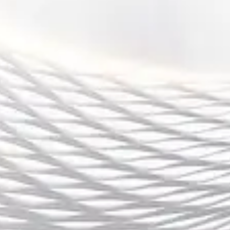
然而，随着技术的应用普及，我们也面临着隐私保护、数据安全
等一系列挑战。在未来，如何平衡技术创新与数据安全，如何保
证赛事数据的公正性与公平性，将是体育数据分析行业发展的关
键。因此，如何抓住这一趋势，同时解决相关问题，将是未来体
育赛事数据分析技术研究的核心方向。
世界杯精彩瞬间回顾：从历史经典到未来之星的荣
耀征程
2025-06-12 08:05:57