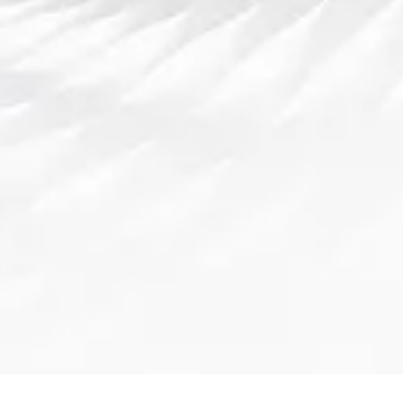
文章摘要：本文以六合彩选号规律为基础，探索提高中奖几率的
有效策略与技巧。六合彩作为一种流行的彩票形式，其结果具有
随机性，然而通过对过往历史数据的分析与规律性的总结，我们
仍可以尝试提升中奖的概率。文章将...
搜索...
导航
发现凯发