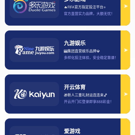
投资机会
2024-12-09 03:45:10
随着科技的发展与互联网的普及，彩票行业迎来了前所未有的机
遇和挑战。在众多彩票种类中，BB彩票凭借其独特的魅力和良好
的发展前景，逐渐吸引了大量投资者的目光。本文将从BB彩票的
独特魅力、技术创新、市场前景和投资机会等四个方面，详细探
讨BB彩票的发展潜力，并帮助投资者把握未来彩票投资的机会。
通过对这些方面的深入分析，读者将更好地理解BB彩票的市场表
现、未来趋势以及如何抓住其中的投资机遇。
1、BB彩票的独特魅力
BB彩票，作为近年来在市场中逐渐崭露头角的一种新型彩票形
式，其独特的魅力吸引了大量用户和投资者的关注。与传统的彩
票形式相比，BB彩票在玩法设计、开奖频率以及用户体验方面展
现出显著的优势。这种创新的玩法不仅为彩民提供了更加丰富的
投注体验，同时也带来了更加灵活和多样化的投资方式。