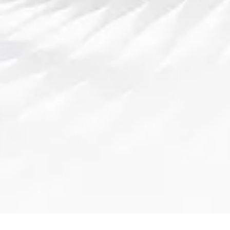
CS2电竞赛事投注策略与风险解析及实战指南全方
位深度分析
2026-06-18 20:27:42
本文以《Counter-Strike 2（CS2）》电竞赛事投注为核心研
究对象，对其在实际应用中的策略构建、风险识别与实战执行方
法进行系统化拆解。随着CS2电竞赛事体系逐步成熟，比赛数据
维度更加丰富，...