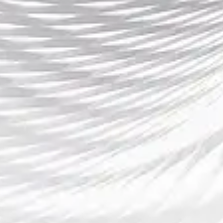
你希望我帮你做吗？
大发体育引领数字化赛事新体验打造多元互动平台
助力体育娱乐融合发展
2026-06-15 17:14:30
:::writing{variant="document" id="58241"}文章摘要：随着
数字技术的快速发展，体育产业正迎来前所未有的变革机遇。大
发体育顺应时代趋势，以先进的数字化技术为支撑，不...