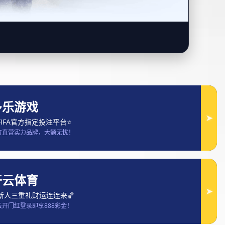
搜索...
导航
发现凯发
产品展示
公司动态