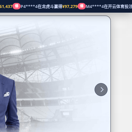
服务方向
咨询K8凯发
现趋势