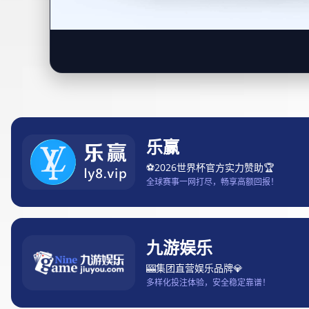
新浪体育深度解析本
员表现趋势
2026-05-28 18:28:38
本赛季中超联赛在激烈竞争与全新格局中不断升温，各
化。新浪体育通过对多场焦点大战的深度解析发现，中
正在进入新的阶段。无论是传统豪门之间的强强对话，
与此同时，本土球员的成长速度、外援作用的重新定义
从比赛走势来看，攻防节奏明显加快，高位逼抢与快速
更高要求。部分球队通过稳定的中场控制建立优势，而
指出，本赛季中超已经不再只是简单依赖外援的联赛，