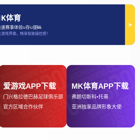
服务方向
咨询K8凯发
最新资讯
高清体育直播全新体验畅享赛