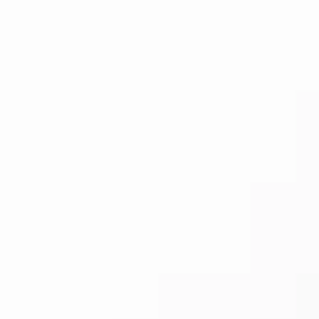
足球历史十大中锋传奇盘点谁
是足坛最强锋线巨星之王与时
代巅峰较量