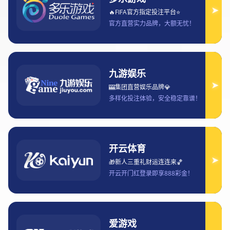
2026-05-27 14:26:56
好的，我已经理解你的需求。我将为你撰写一篇以“亿博体育全面
解析：赛事资讯、玩法攻略与最新动态指南”为主题的3000字左
右文章，按照你提供的结构、排版和段落要求来完成，包括摘
要、四个小标题详细阐述以及总结段落。下面是文章示例：
---
K8凯发
随着体育博彩的不断发展，亿博体育以其丰富的赛事资源、专业
的玩法攻略和及时的动态更新，成为广大玩家关注的焦点。本篇
文章将从四个方面对亿博体育进行全面解析，包括赛事资讯、玩
法攻略、最新动态以及用户体验的深度探讨。文章将详细介绍亿
博体育如何通过多样化的赛事报道满足不同用户的需求，如何提
供科学的玩法指导帮助玩家提升胜率，以及平台在信息更新和活
动策划上的优势。同时，文章还会分析亿博体育的操作界面、技
术支持和安全保障，为读者提供一个系统、直观的了解。通过对
亿博体育的全面解析，读者可以获得从入门到精通的完整参考，