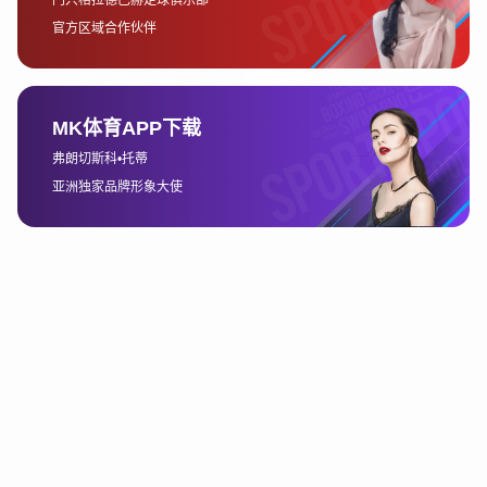
除了基础玩法，亿博体育还提供高级策略指导。例如，平台会根
据历史数据和实时赛况，给出风险分析和投注建议，帮助用户进
行科学投注。通过模拟投注、概率分析和资金管理等方法，玩家
能够提升整体收益并优化投注组合。
平台还定期发布专题攻略和策略分享，例如针对大型赛事的盘口
分析、热门球队的投注建议等。这些内容不仅适合新手参考，也
能满足资深玩家的深度需求，为不同水平的用户提供个性化的指
导。
3、最新动态与活动
亿博体育非常重视平台动态更新。无论是赛事变更、赔率调整还
是突发事件，平台都会第一时间推送消息，确保用户及时掌握最
新信息。这种高效的信息流通，有助于玩家在关键时刻做出合理
判断。
除了赛事信息，亿博体育还推出多样化的促销活动和奖励计划。
例如，首存优惠、连续投注奖励、积分兑换活动等，都为用户提
供额外收益机会。这些活动不仅增加了用户参与感，也提升了平