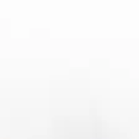
台的互动性和粘性。
平台还通过社交互动和社区功能，及时分享最新动态和用户经
验。玩家可以在社区中讨论赛事预测、分享策略心得，形成活跃
的交流氛围。这种信息共享和互动机制，使得用户能够更好地适
应平台节奏，增强投注体验。
4、用户体验与技术保障
亿博体育在用户体验方面做出了显著努力。平台界面简洁直观，
导航清晰，用户可以轻松找到所需赛事、玩法和资讯。同时，移
动端应用优化良好，支持随时随地投注和查询，大大提升了便利
性。
技术方面，亿博体育采用先进的安全加密和数据保护机制，保障
用户账户信息和资金安全。无论是交易操作还是个人资料管理，
都经过严格加密处理，确保用户在平台上的每一次操作都安全可
靠。
此外，平台提供全天候客户服务支持，用户在使用过程中遇到任
何问题，都可以通过在线客服、电话或邮件及时获得解决方案。
完善的技术和服务保障，使得用户在亿博体育上的体验更加顺畅