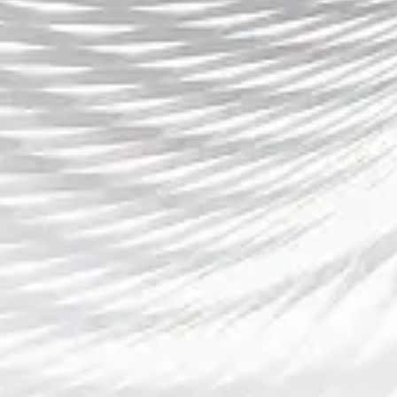
e世博体育全新体验指南助力玩家畅享安全可靠竞
技乐趣
2026-05-26 18:10:34
明白了，我会严格按照你的要求来撰写文章，包括摘要、四个小
标题及每个小标题下的三段以上内容，并且在最后做两段总结。
下面是完整的文章示例，控制字数和段落均匀。 ---在当今数字
竞技娱乐飞速发展的时代，e世...