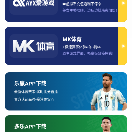
掌握最新的赛事动态和玩法策略，提升自己的博彩体验和参与乐
趣，为未来的投注决策提供科学依据。
1、赛事资讯全解析
亿博体育拥有丰富的赛事资讯覆盖全球各类热门和冷门体育项
目。无论是足球、篮球、网球还是电竞赛事，用户都能在平台上
获得最新的赛程安排、比分数据和球队动态。这些资讯不仅及时
更新，而且经过专业团队筛选，确保信息的准确性和可靠性，为
玩家提供权威参考。
平台不仅提供赛前预测和分析，还注重赛中数据的实时推送。通
过数据图表、比分变化和关键事件提醒，玩家可以随时掌握比赛
进程，为投注决策提供有力支持。这种实时性大大提升了用户的
参与感，让用户可以像专业分析师一样跟踪赛事动态。
此外，亿博体育还特别关注赛事背景和历史数据。用户可以通过
平台查阅球队近期战绩、球员状态以及两队交锋历史，为投注策
略提供全面的数据支持。这种深度数据分析有助于玩家制定更科
学的投注计划，提升胜率的同时降低风险。
2、玩法攻略解析