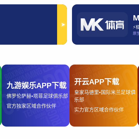
一时间为用户提供最新的赛事动态。无论是足球、篮球、网球，
现分析等，平台都能以最快的速度将信息传递给用户。这种迅捷
资讯，也让平台成为了体育新闻的一个重要来源。