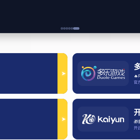
析最新赛事资讯与运动健
始关注最新的赛事资讯以及健康运动的相关内容。8868体育
位的赛事更新和运动健康攻略。本文将围绕8868体育的功能
康知识以及丰富的赛事分析，帮助用户更好地了解体育世界和提
赛事资讯解析、运动健康攻略、平台服务特色、以及用户互动与
868体育如何为广大体育爱好者提供高质量的服务。
析：全面且及时