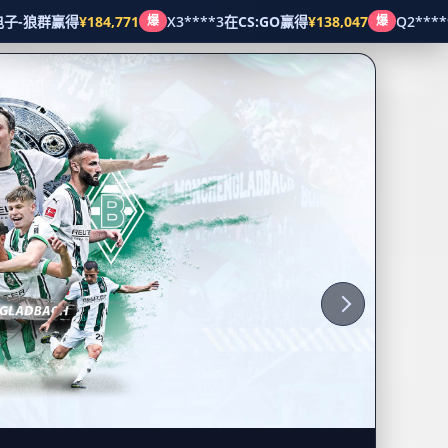
服务方向
咨询K8凯发
攻略