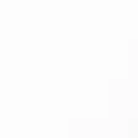
足球历史十大中锋传奇盘点谁
是足坛最强锋线巨星之王与时
代巅峰较量