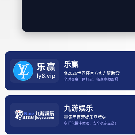
8868体育全方位解
康攻略
2026-03-30 22:32:08
随着体育赛事的全球化发展，更多的球迷和运动爱好者开
作为一个综合性的体育资讯平台，致力于为用户提供全方
特点，分析其如何通过精准的信息传递、专业的运动健
升运动健康水平。本文将从四个方面展开讨论，分别是
社区建设。通过深入探讨这些方面，帮助大家全面了解8
1、赛事资讯解