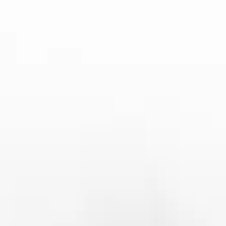
能推荐系统，根据用户的兴趣和浏览习惯，为其推荐相关的赛事
用户的体验感，使得每个用户都能在平台上找到他们最关注的内
社区建设：共建体
的互动与交流。平台通过构建在线社区，让用户可以在赛事资
社区不仅是球迷交流的一个重要场所，也成为了运动爱好者分享
志的功能。用户可以在平台上分享自己的运动日记、健身进度，
。这种线上线下相结合的互动方式，使得8868体育不仅是一
赛、体育知识竞赛等，来吸引更多的用户参与。这些活动不仅丰
活动，8868体育实现了用户与平台、用户与用户之间的深度