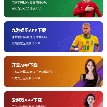
F8体育的专业训练体系是其助力全民健身的另一大亮点。为了帮
助每一位参与者提升运动能力，F8体育结合现代体育科学，构建
了一套科学、系统的训练体系。首先，F8体育通过与知名运动
员、教练团队的合作，开发出了一系列符合不同人群需求的训练
课程。这些课程根据运动者的基础情况、体能水平以及目标，进
行个性化定制，确保每个运动者都能在最适合自己的训练计划中
获得最佳效果。
其次，F8体育注重训练的多样化，除了常规的体能训练外，还结
合了心理训练、恢复训练等全方位的支持，帮助运动员全面提升
竞技状态。通过数据采集与分析，F8体育能够实时监控运动员的
训练进度，根据运动员的实际表现调整训练内容，以确保训练效
果的最大化。
此外，F8体育还通过与国内外知名体育科研机构的合作，不断引
入先进的运动技术和理念。例如，F8体育推出的“运动员表现监
测系统”可以通过可穿戴设备实时监测运动员的身体状态，为教练
员和运动员提供科学的训练依据，从而进一步提高训练效率和竞
技水平。
3、数字化科技：提升运动体