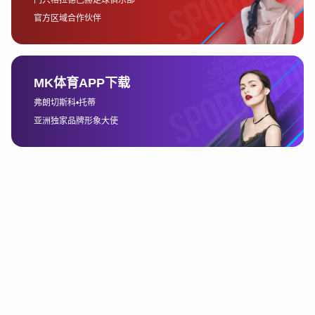
验的智能化创新
随着科技的飞速发展，数字化技术已成为推动体育发展的重要力
量。F8体育充分利用现代科技，特别是在大数据、人工智能和虚
拟现实等领域的创新应用，进一步提升了运动训练和赛事体验的
智能化程度。首先，F8体育通过智能硬件设备和穿戴设备的结
合，实时收集运动员的各项数据，包括运动量、心率、血氧饱和
度等，为运动员提供精准的健康报告和训练建议。
其次，F8体育还开发了基于人工智能的智能教练系统，能够根据
用户的个人数据和训练历史，自动推荐合适的训练内容和运动强
度。这种智能化的训练方式大大提高了训练的科学性和个性化，
使得运动者能够更加高效地达成训练目标。