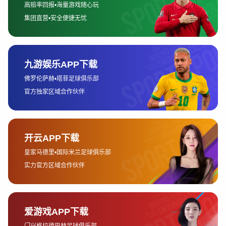
对于中国球迷来说，由于时差问题，法甲比赛通常会在晚上或凌
晨进行。例如，法甲的周五和周日比赛经常安排在当地时间晚上
8点或9点，而在中国则是第二天的凌晨1点或2点。为了避免错过
心仪的比赛，建议球迷提前查阅法甲官网或者相关直播平台的赛
程安排，设置提醒功能。
凯发K8
此外，法甲也会有国际比赛日和法甲杯等特别赛事，这些赛事的
时间安排可能与常规联赛有所不同。球迷可以通过社交媒体或专
门的足球资讯平台了解更多关于这些赛事的直播信息，以便不遗
漏任何一场精彩对决。
3、享受法甲赛事的互动功能
随着直播技术的不断进步，法甲比赛的观看体验已经不仅仅局限
于观看比赛本身。许多直播平台都提供了丰富的互动功能，让球
迷能够更加沉浸在比赛的氛围中。
首先，直播平台上的实时数据和比赛统计功能能够帮助观众更好
地了解比赛进程。例如，平台会实时显示控球率、射门次数、角