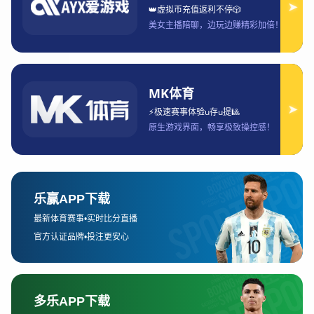
参与的队伍信息。
此外，平台的操作应简便易懂，用户无需经过繁杂的步骤就能够
找到直播入口。对于一些资深球迷来说，除了常规的赛事直播
外，他们还期望在平台上能够找到更多深度分析、球员数据统计
等附加功能。因此，平台应根据用户的需求设计不同层次的内容
入口，提升球迷的观看体验。
值得一提的是，部分平台还支持个性化推荐功能，根据用户的历
史观看记录和偏好，自动推荐感兴趣的比赛或者赛季，让用户能
够轻松发现并观看到自己喜欢的意甲赛事。这一功能的加入，大
大增强了平台的吸引力和用户粘性。
2、视频质量：清晰度和流畅
度的完美平衡
视频质量是球迷观看体育赛事时最为关注的因素之一。对于意甲
这样快节奏的比赛，平台必须保证画面的清晰度和流畅度，才能
让观众充分体验到比赛的紧张气氛。一些平台支持高清1080P或
者更高分辨率的视频播放，确保球迷能够清楚地看到比赛中的每