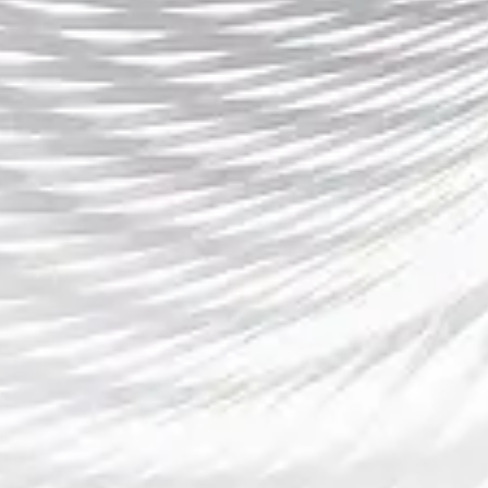
刻与精彩表现。每一场体育比赛都承载着激动人心的瞬间，这些
精彩的表现不仅能让观众眼前一亮，更是赛场上运动员实力与智
慧的集中体现。通过对比赛全程的回...
英雄联盟LPL赛区激战正酣 各战队角逐冠军争夺战
全面开启
2025-09-15 17:21:41
在英雄联盟LPL赛区的赛场上，随着季后赛的临近，各战队的激
烈角逐让比赛进入了白热化阶段。LPL赛区作为全球最具竞争力
的赛区之一，各支战队为了争夺总冠军而使出浑身解数，激烈的